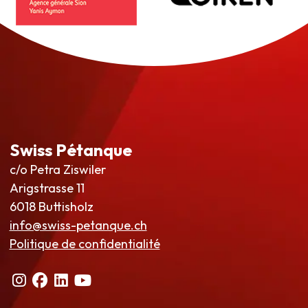
Swiss Pétanque
c/o Petra Ziswiler
Arigstrasse 11
6018 Buttisholz
info@swiss-petanque.ch
Politique de confidentialité