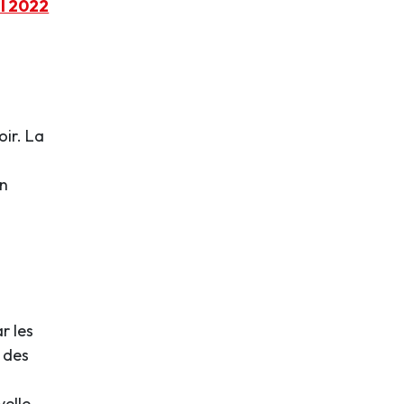
il 2022
oir. La
on
r les
 des
velle