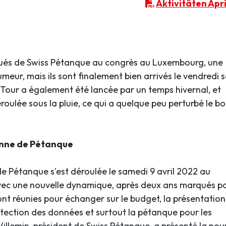
Aktivitäten Apr
gués de Swiss Pétanque au congrès au Luxembourg, une
eur, mais ils sont finalement bien arrivés le vendredi s
Tour a également été lancée par un temps hivernal, et
roulée sous la pluie, ce qui a quelque peu perturbé le b
enne de Pétanque
 Pétanque s'est déroulée le samedi 9 avril 2022 au
c une nouvelle dynamique, après deux ans marqués pa
ont réunies pour échanger sur le budget, la présentation
tection des données et surtout la pétanque pour les
illemin, président de Swiss Pétanque, a présenté la nou