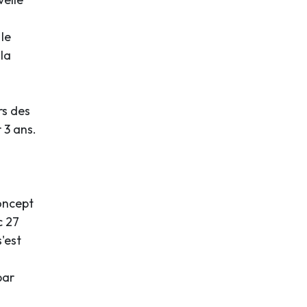
le
la
rs des
 3 ans.
oncept
c 27
'est
par