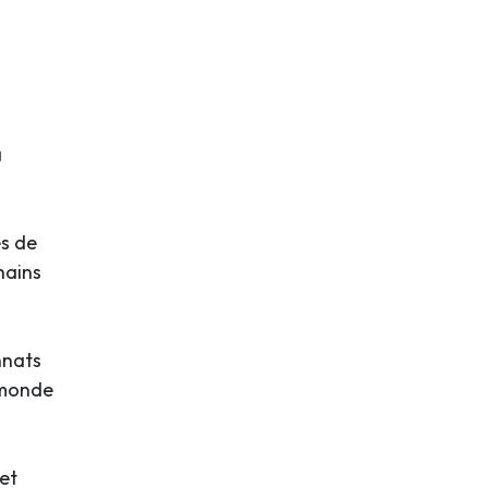
a
és de
hains
nnats
 monde
et