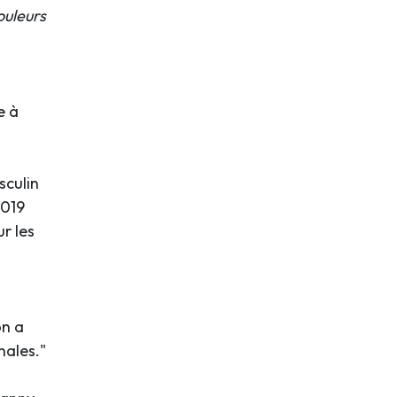
ouleurs
e à
sculin
2019
r les
on a
nales."