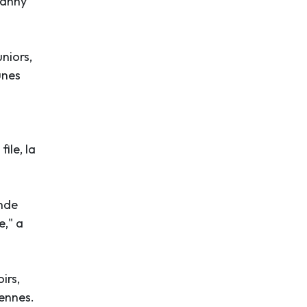
Danny
niors,
unes
ile, la
onde
e," a
irs,
éennes.