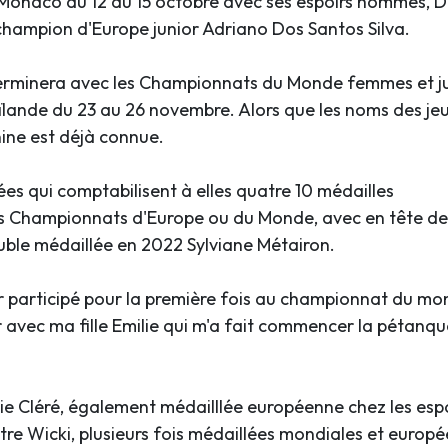
à Monaco du 12 au 15 octobre avec ses espoirs hommes, 
 champion d'Europe junior Adriano Dos Santos Silva.
terminera avec les Championnats du Monde femmes et ju
ïlande du 23 au 26 novembre. Alors que les noms des je
inine est déjà connue.
es qui comptabilisent à elles quatre 10 médailles
es Championnats d'Europe ou du Monde, avec en tête de f
ble médaillée en 2022 Sylviane Métairon.
ur participé pour la première fois au championnat du m
r avec ma fille Emilie qui m'a fait commencer la pétanqu
ie Cléré, également médailllée européenne chez les espo
tre Wicki, plusieurs fois médaillées mondiales et europ