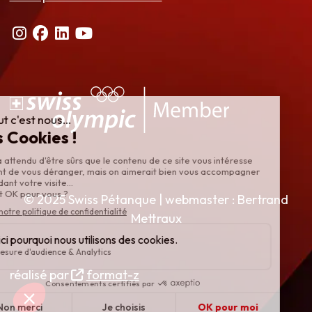
© 2025 Swiss Pétanque | webmaster : Bertrand
Mettraux
réalisé par
format-z