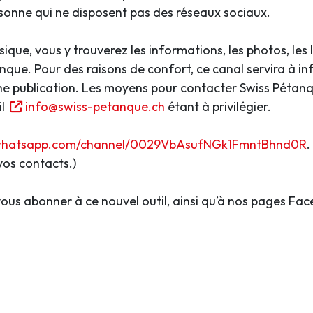
sonne qui ne disposent pas des réseaux sociaux.
ue, vous y trouverez les informations, les photos, les l
que. Pour des raisons de confort, ce canal servira à in
 une publication. Les moyens pour contacter Swiss Pétan
il
info@swiss-petanque.ch
étant à privilégier.
/whatsapp.com/channel/0029VbAsufNGk1FmntBhnd0R
.
 vos contacts.)
à vous abonner à ce nouvel outil, ainsi qu’à nos pages Fa