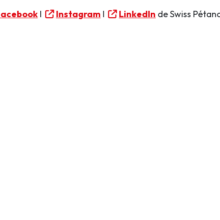
Facebook
I
Instagram
I
LinkedIn
de Swiss Pétan