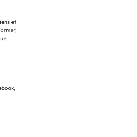
iens et
former,
que
cebook,