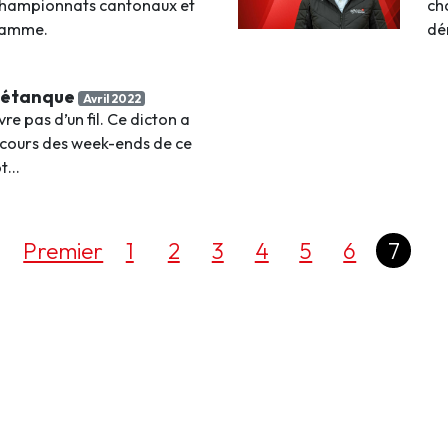
s championnats cantonaux et
ch
ramme.
dé
 Pétanque
Avril 2022
vre pas d’un fil. Ce dicton a
 cours des week-ends de ce
ôt…
Premier
1
2
3
4
5
6
7