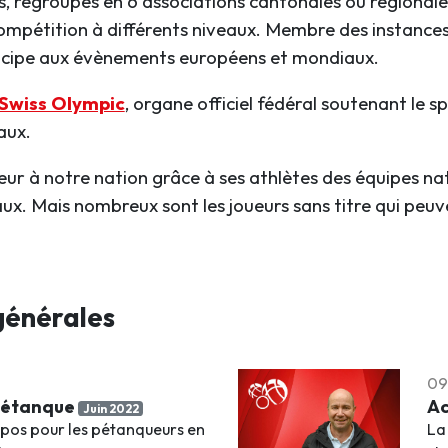
és, regroupés en 6 associations cantonales ou régional
compétition à différents niveaux. Membre des instance
ticipe aux évènements européens et mondiaux.
Swiss Olympic
, organe officiel fédéral soutenant le sp
aux.
ur à notre nation grâce à ses athlètes des équipes nat
aux. Mais nombreux sont les joueurs sans titre qui peu
générales
09
 Pétanque
Ac
Juin 2022
pos pour les pétanqueurs en
La