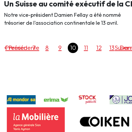
Un Suisse au comité exécutif de la 
Notre vice-président Damien Fellay a été nommé
trésorier de l'association continentale le 13 avril.
Premier
Précédente
7
8
9
10
11
12
13
Suivan
Dern