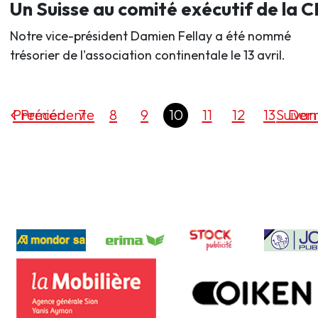
Un Suisse au comité exécutif de la 
Notre vice-président Damien Fellay a été nommé
trésorier de l'association continentale le 13 avril.
Premier
Précédente
7
8
9
10
11
12
13
Suivan
Dern