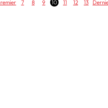
remier
7
8
9
10
11
12
13
Derni