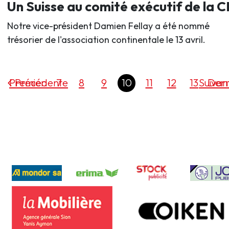
Un Suisse au comité exécutif de la 
Notre vice-président Damien Fellay a été nommé
trésorier de l'association continentale le 13 avril.
Premier
Précédente
7
8
9
10
11
12
13
Suivan
Dern