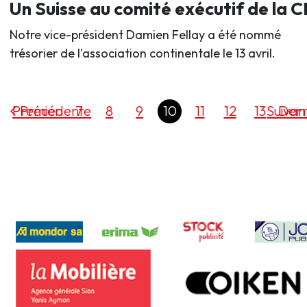
Un Suisse au comité exécutif de la 
Notre vice-président Damien Fellay a été nommé
trésorier de l'association continentale le 13 avril.
Premier
Précédente
7
8
9
10
11
12
13
Suivan
Dern