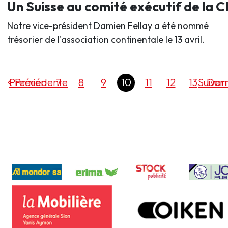
Un Suisse au comité exécutif de la 
Notre vice-président Damien Fellay a été nommé
trésorier de l'association continentale le 13 avril.
Premier
Précédente
7
8
9
10
11
12
13
Suivan
Dern