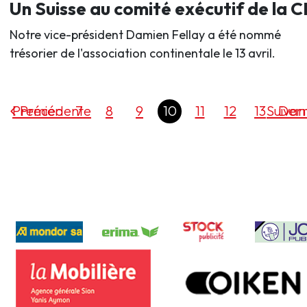
Un Suisse au comité exécutif de la 
Notre vice-président Damien Fellay a été nommé
trésorier de l'association continentale le 13 avril.
Premier
Précédente
7
8
9
10
11
12
13
Suivan
Dern