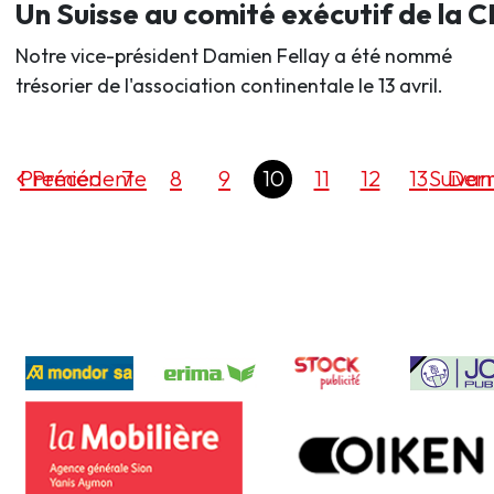
Un Suisse au comité exécutif de la 
Notre vice-président Damien Fellay a été nommé
trésorier de l'association continentale le 13 avril.
Premier
Précédente
7
8
9
10
11
12
13
Suivan
Dern