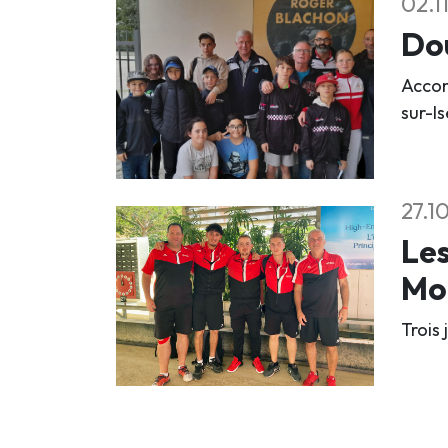
02.1
Dou
Accom
sur-Is
27.1
Les
Mo
Trois