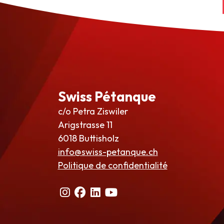
Swiss Pétanque
c/o Petra Ziswiler
Arigstrasse 11
6018 Buttisholz
info@swiss-petanque.ch
Politique de confidentialité