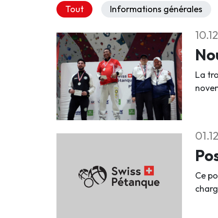
Tout
Informations générales
10.1
Nou
La tr
nove
01.1
Pos
Ce po
charg