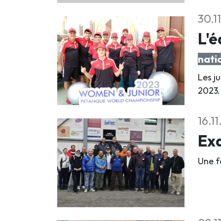
30.1
L'é
nati
Les j
2023.
16.1
Exa
Une fo