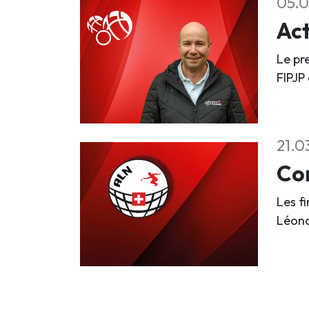
05.0
Act
Le pr
FIPJP
21.0
Com
Les f
Léona