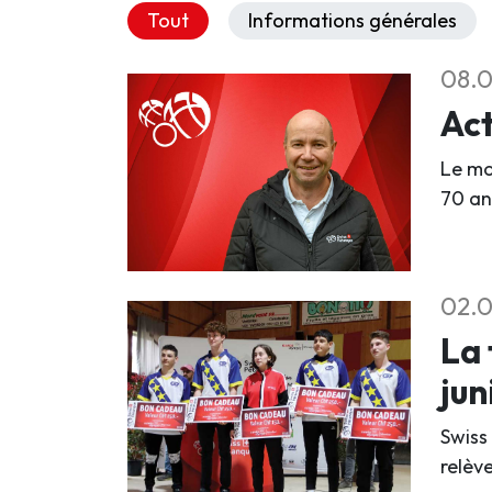
Tout
Informations générales
08.0
Act
Le mo
70 an
02.0
La 
jun
Swiss
relève