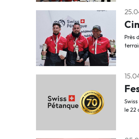
25.0
Cin
Près d
terra
15.0
Fes
Swiss
le 22 