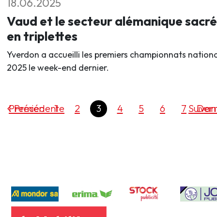
18.06.2025
Vaud et le secteur alémanique sacré
en triplettes
Yverdon a accueilli les premiers championnats nation
2025 le week-end dernier.
Premier
Précédente
1
2
3
4
5
6
7
Suivan
Dern