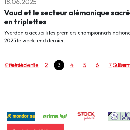
18.06.2025
Vaud et le secteur alémanique sacré
en triplettes
Yverdon a accueilli les premiers championnats nation
2025 le week-end dernier.
Premier
Précédente
1
2
3
4
5
6
7
Suivan
Dern