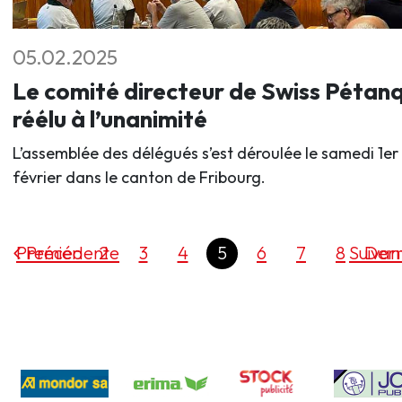
05.02.2025
Le comité directeur de Swiss Pétan
réélu à l’unanimité
L’assemblée des délégués s’est déroulée le samedi 1er
février dans le canton de Fribourg.
Premier
Précédente
2
3
4
5
6
7
8
Suivan
Dern