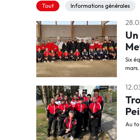
Tout
Informations générales
28.0
Un 
Me
Six é
mars.
12.0
Tro
Pei
Au tot