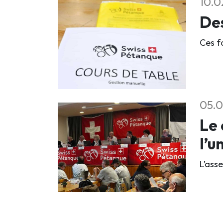
10.0
Des
Ces f
05.0
Le 
l’u
L’ass