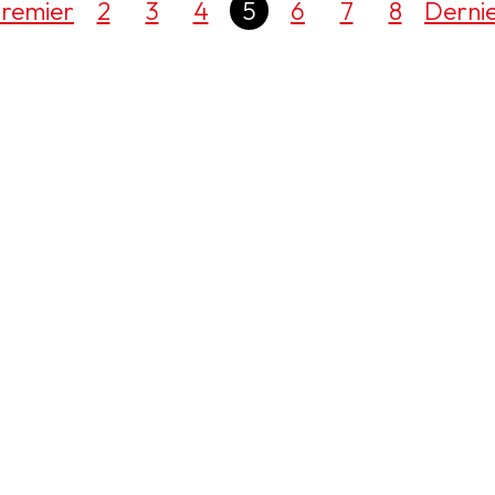
remier
2
3
4
5
6
7
8
Derni