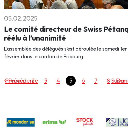
05.02.2025
Le comité directeur de Swiss Pétan
réélu à l’unanimité
L’assemblée des délégués s’est déroulée le samedi 1er
février dans le canton de Fribourg.
Premier
Précédente
2
3
4
5
6
7
8
Suivan
Dern