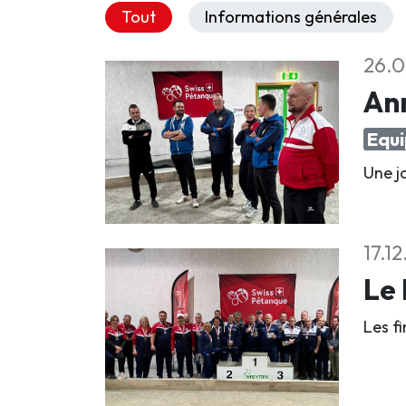
Tout
Informations générales
26.0
An
Equi
Une jo
17.1
Le 
Les f