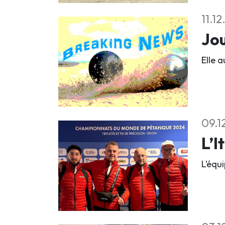
11.1
Jou
Elle a
09.1
L’I
L’équ