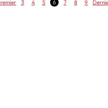
remier
3
4
5
6
7
8
9
Derni