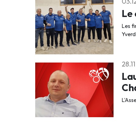
03.1
Le 
Les f
Yverd
28.1
Lau
Ch
L'Ass