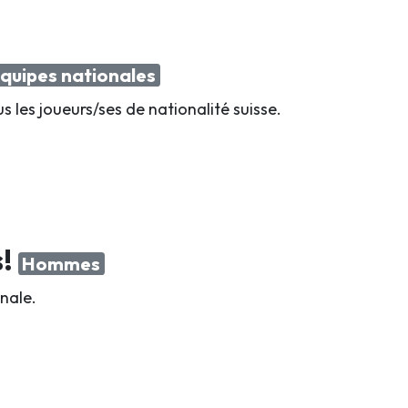
quipes nationales
us les joueurs/ses de nationalité suisse.
s!
Hommes
nale.