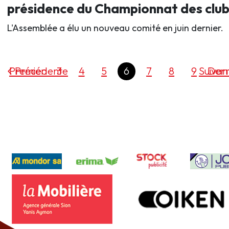
présidence du Championnat des club
L'Assemblée a élu un nouveau comité en juin dernier.
Premier
Précédente
3
4
5
6
7
8
9
Suivan
Dern