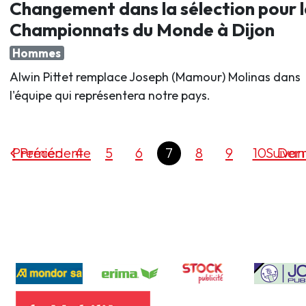
Changement dans la sélection pour l
Championnats du Monde à Dijon
Hommes
Alwin Pittet remplace Joseph (Mamour) Molinas dans
l'équipe qui représentera notre pays.
Premier
Précédente
4
5
6
7
8
9
10
Suivan
Dern