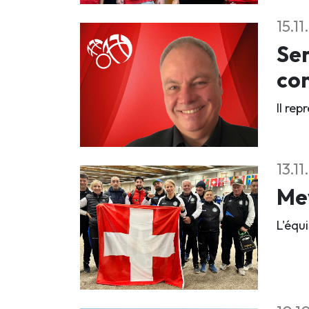
15.1
Se
co
Il rep
13.1
Mey
L'équi