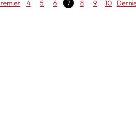
remier
4
5
6
7
8
9
10
Derni