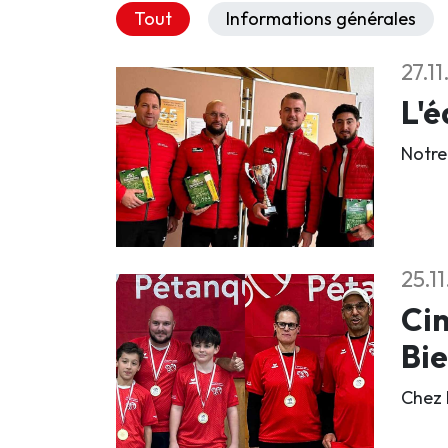
Tout
Informations générales
27.1
L'é
Notre
25.1
Cin
Bi
Chez 