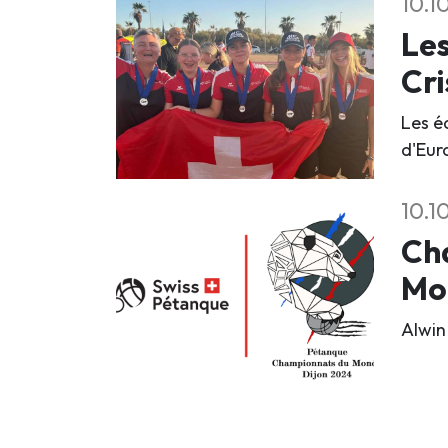
10.1
Les
Cri
Les é
d'Eur
10.1
Cha
Mo
Alwin