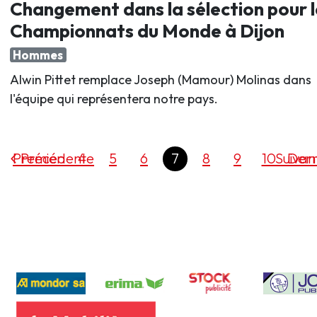
Changement dans la sélection pour l
Championnats du Monde à Dijon
Hommes
Alwin Pittet remplace Joseph (Mamour) Molinas dans
l'équipe qui représentera notre pays.
Premier
Précédente
4
5
6
7
8
9
10
Suivan
Dern