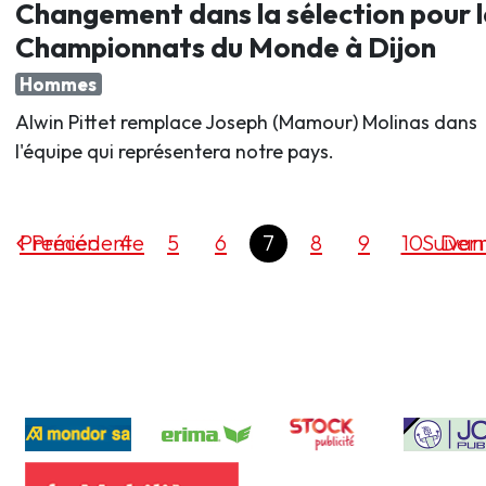
Changement dans la sélection pour l
Championnats du Monde à Dijon
Hommes
Alwin Pittet remplace Joseph (Mamour) Molinas dans
l'équipe qui représentera notre pays.
Premier
Précédente
4
5
6
7
8
9
10
Suivan
Dern