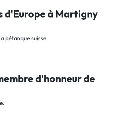
s d'Europe à Martigny
la pétanque suisse.
 membre d'honneur de
e.