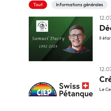
Tout
Informations générales
12.0
Déc
Il éta
12.0
Cré
Le Ce