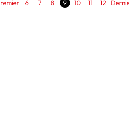
remier
6
7
8
9
10
11
12
Derni