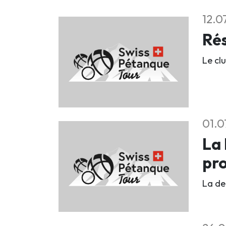
12.0
Rés
Le clu
01.0
La 
pr
La deu