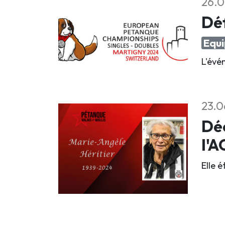
26.0
Déf
Equi
L'évé
23.0
Déc
l'
Elle 