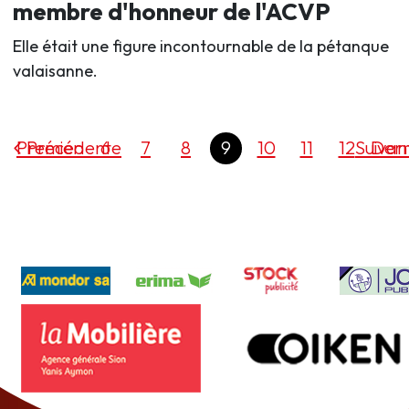
membre d'honneur de l'ACVP
Elle était une figure incontournable de la pétanque
valaisanne.
Premier
Précédente
6
7
8
9
10
11
12
Suivan
Dern