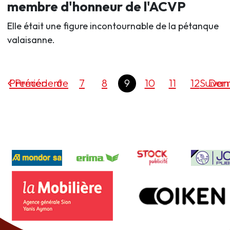
membre d'honneur de l'ACVP
Elle était une figure incontournable de la pétanque
valaisanne.
Premier
Précédente
6
7
8
9
10
11
12
Suivan
Dern