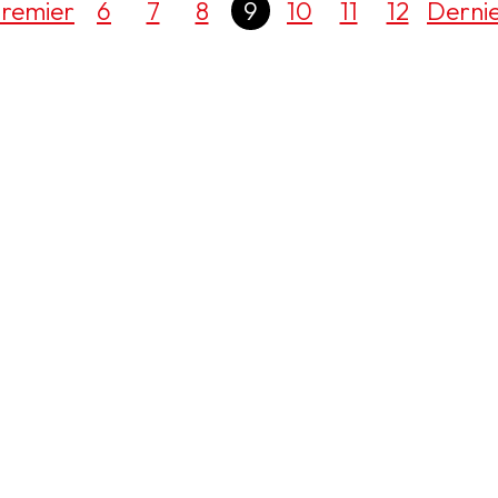
remier
6
7
8
9
10
11
12
Derni