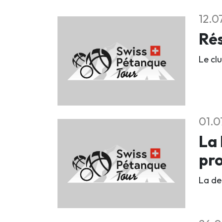
12.0
Rés
Le clu
01.0
La 
pr
La deu