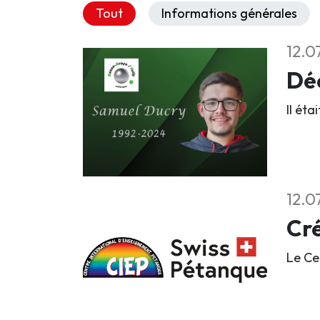
Tout
Informations générales
12.0
Déc
Il éta
12.0
Cré
Le Ce