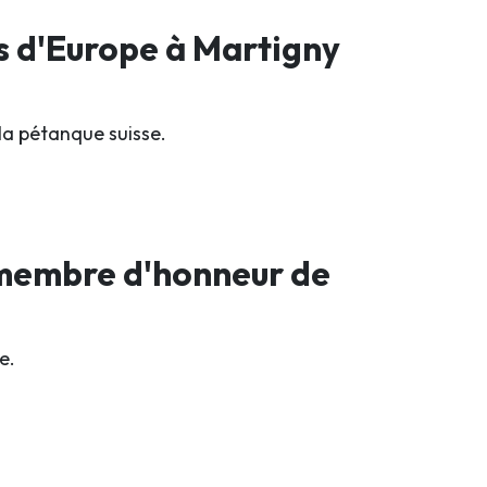
s d'Europe à Martigny
la pétanque suisse.
 membre d'honneur de
e.