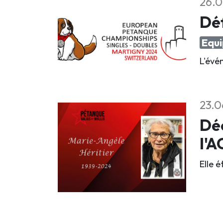
26.0
Déf
Equi
L'évé
23.0
Déc
l'
Elle 