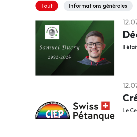
Tout
Informations générales
12.0
Déc
Il éta
12.0
Cré
Le Ce