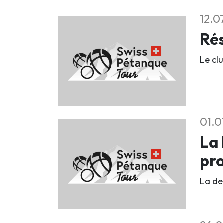
12.0
Rés
Le clu
01.0
La 
pr
La deu