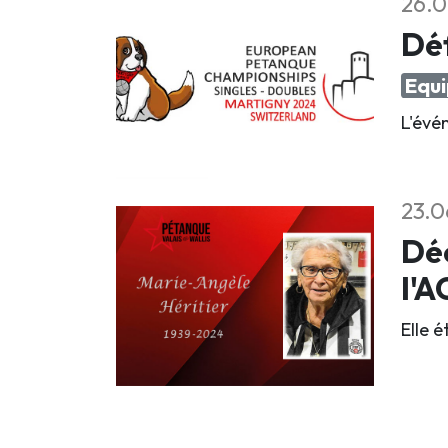
26.0
Déf
Equi
L'évé
23.0
Déc
l'
Elle 