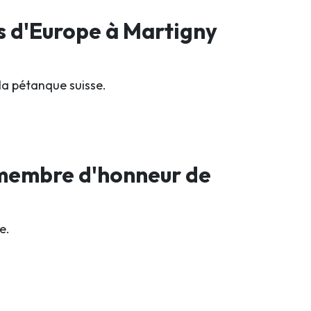
s d'Europe à Martigny
la pétanque suisse.
 membre d'honneur de
e.