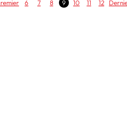
remier
6
7
8
9
10
11
12
Derni