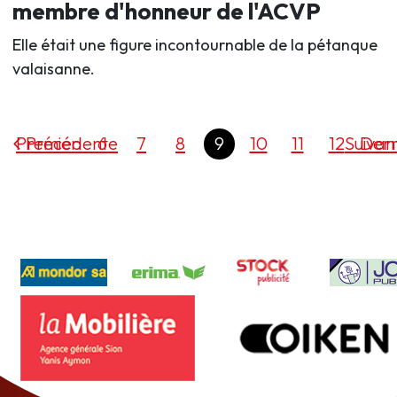
membre d'honneur de l'ACVP
Elle était une figure incontournable de la pétanque
valaisanne.
Premier
Précédente
6
7
8
9
10
11
12
Suivan
Dern