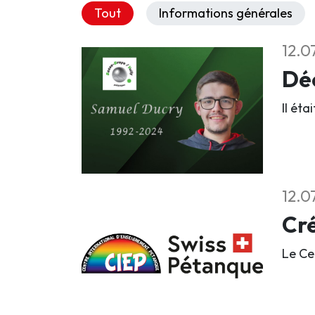
Tout
Informations générales
12.0
Déc
Il éta
12.0
Cré
Le Ce