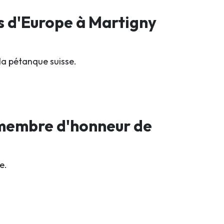
s d'Europe à Martigny
la pétanque suisse.
 membre d'honneur de
e.