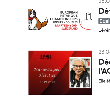
26.0
Déf
Equi
L'évé
23.0
Déc
l'
Elle 