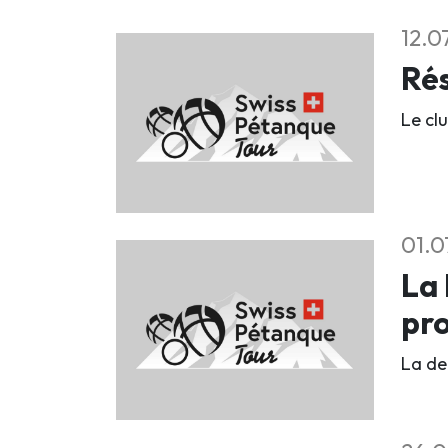
12.0
Rés
Le clu
01.0
La 
pr
La deu