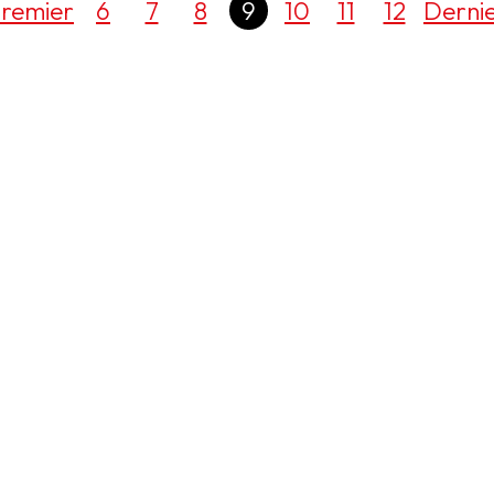
remier
6
7
8
9
10
11
12
Derni