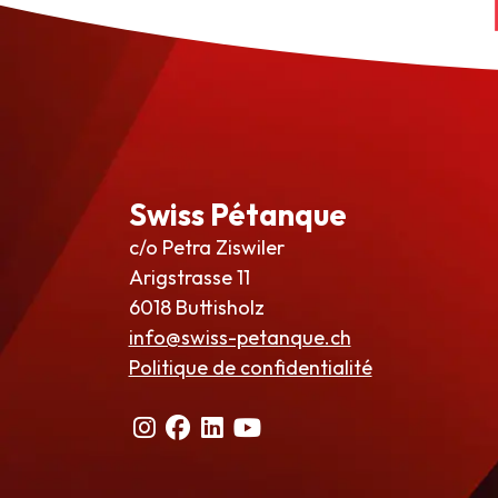
Swiss Pétanque
c/o Petra Ziswiler
Arigstrasse 11
6018 Buttisholz
info@swiss-petanque.ch
Politique de confidentialité