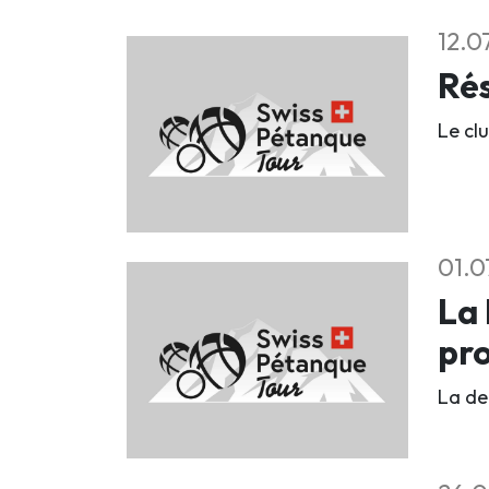
12.0
Rés
Le clu
01.0
La 
pr
La deu