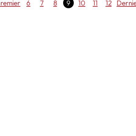
remier
6
7
8
9
10
11
12
Derni