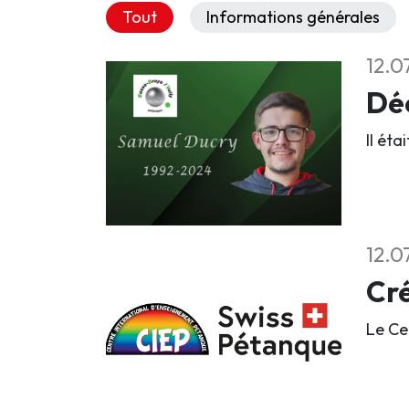
Tout
Informations générales
12.0
Déc
Il éta
12.0
Cré
Le Ce