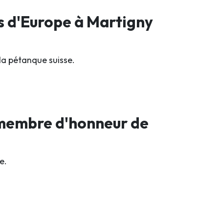
s d'Europe à Martigny
la pétanque suisse.
 membre d'honneur de
e.