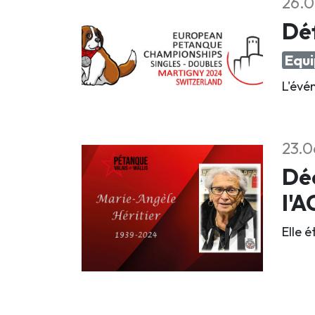
26.0
Déf
Equi
L'évé
23.0
Déc
l'
Elle 