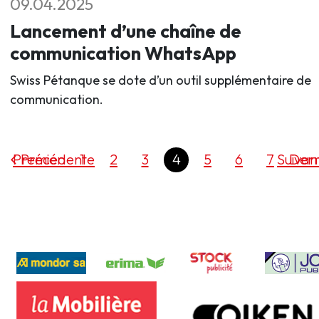
09.04.2025
Lancement d’une chaîne de
communication WhatsApp
Swiss Pétanque se dote d’un outil supplémentaire de
communication.
Premier
Précédente
1
2
3
4
5
6
7
Suivan
Dern