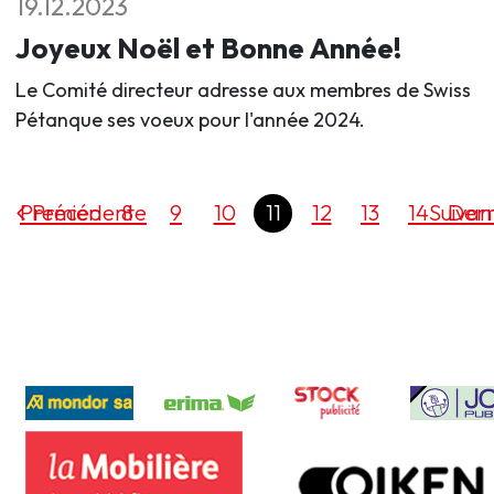
19.12.2023
Joyeux Noël et Bonne Année!
Le Comité directeur adresse aux membres de Swiss
Pétanque ses voeux pour l'année 2024.
Premier
Précédente
8
9
10
11
12
13
14
Suivan
Dern