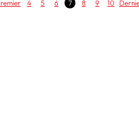
remier
4
5
6
7
8
9
10
Derni