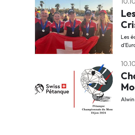
10.1
Les
Cri
Les é
d'Eur
10.1
Cha
Mo
Alwin