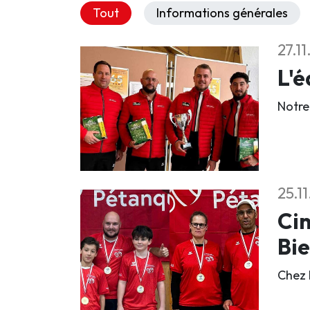
Tout
Informations générales
27.1
L'é
Notre
25.1
Cin
Bi
Chez 