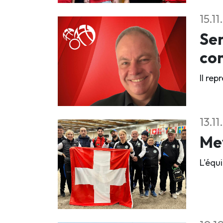
15.1
Se
co
Il rep
13.1
Mey
L'équi