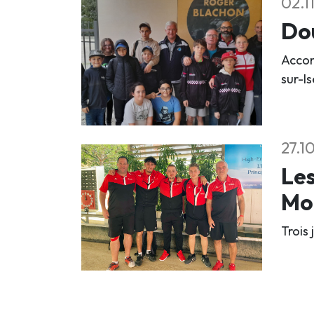
02.1
Dou
Accom
sur-Is
27.1
Les
Mo
Trois