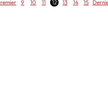
remier
9
10
11
12
13
14
15
Derni