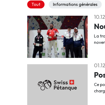
Tout
Informations générales
10.1
Nou
La tr
nove
01.1
Pos
Ce po
charg