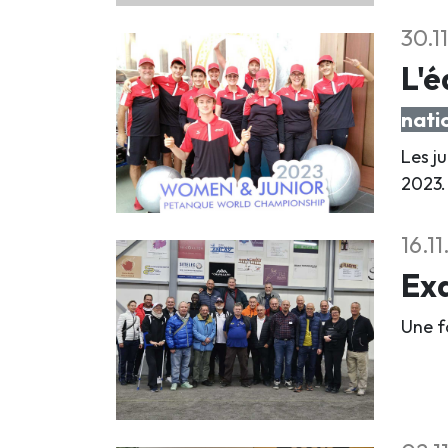
30.1
L'é
nati
Les j
2023.
16.1
Exa
Une fo