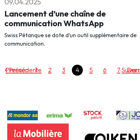
09.04.2025
Lancement d’une chaîne de
communication WhatsApp
Swiss Pétanque se dote d’un outil supplémentaire de
communication.
Premier
Précédente
1
2
3
4
5
6
7
Suivan
Dern