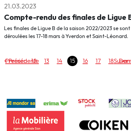
21.03.2023
Compte-rendu des finales de Ligue 
Les finales de Ligue B de la saison 2022/2023 se sont
déroulées les 17-18 mars à Yverdon et Saint-Léonard.
Premier
Précédente
12
13
14
15
16
17
18
Suivan
Dern