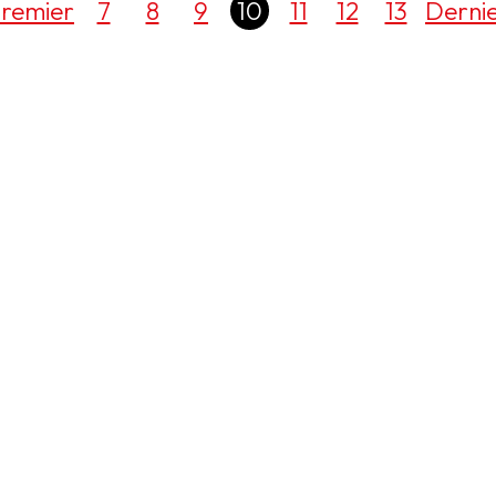
remier
7
8
9
10
11
12
13
Derni