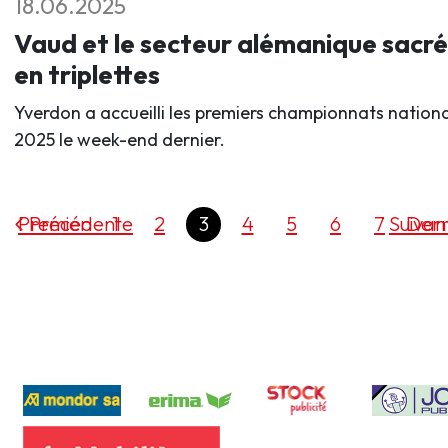
18.06.2025
Vaud et le secteur alémanique sacré
en triplettes
Yverdon a accueilli les premiers championnats nation
2025 le week-end dernier.
Premier
Précédente
1
2
3
4
5
6
7
Suivan
Dern