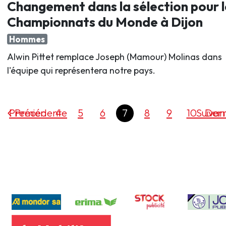
Changement dans la sélection pour l
Championnats du Monde à Dijon
Hommes
Alwin Pittet remplace Joseph (Mamour) Molinas dans
l'équipe qui représentera notre pays.
Premier
Précédente
4
5
6
7
8
9
10
Suivan
Dern