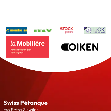
Swiss Pétanque
c/o Petra Ziswiler