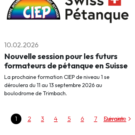
10.02.2026
Nouvelle session pour les futurs
formateurs de pétanque en Suisse
La prochaine formation CIEP de niveau 1 se
déroulera du 11 au 13 septembre 2026 au
boulodrome de Trimbach.
1
2
3
4
5
6
7
Dernier
Suivante