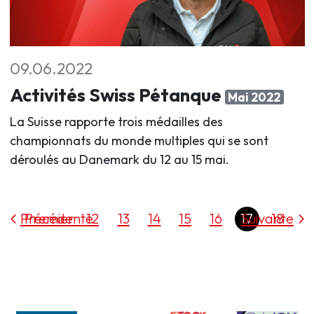
09.06.2022
Activités Swiss Pétanque
Mai 2022
La Suisse rapporte trois médailles des
championnats du monde multiples qui se sont
déroulés au Danemark du 12 au 15 mai.
Précédente
Premier
12
13
14
15
16
17
Suivante
18