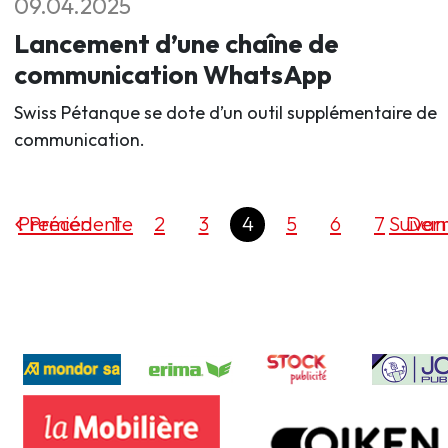
09.04.2025
Lancement d’une chaîne de
communication WhatsApp
Swiss Pétanque se dote d’un outil supplémentaire de
communication.
Premier
Précédente
1
2
3
4
5
6
7
Suivan
Dern