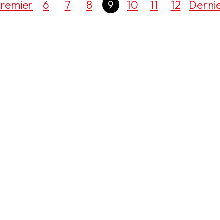
remier
6
7
8
9
10
11
12
Derni