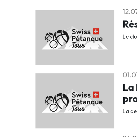
12.0
Rés
Le clu
01.0
La 
pr
La deu