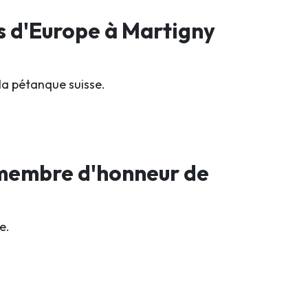
s d'Europe à Martigny
la pétanque suisse.
 membre d'honneur de
e.