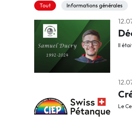
Tout
Informations générales
12.0
Déc
Il éta
12.0
Cré
Le Ce