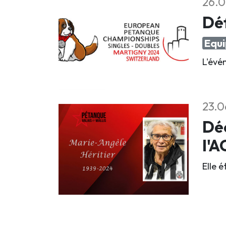
26.0
Déf
Equi
L'évé
23.0
Déc
l'
Elle 