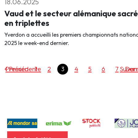
18.06.2025
Vaud et le secteur alémanique sacré
en triplettes
Yverdon a accueilli les premiers championnats nation
2025 le week-end dernier.
Premier
Précédente
1
2
3
4
5
6
7
Suivan
Dern