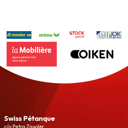
Swiss Pétanque
c/o Petra Ziswiler