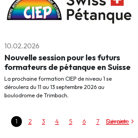
10.02.2026
Nouvelle session pour les futurs
formateurs de pétanque en Suisse
La prochaine formation CIEP de niveau 1 se
déroulera du 11 au 13 septembre 2026 au
boulodrome de Trimbach.
1
2
3
4
5
6
7
Dernier
Suivante